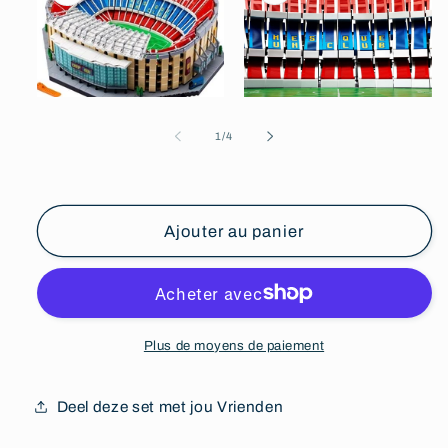
Ouvrir
Ouvrir
le
le
média
média
de
1
/
4
1
2
dans
dans
une
une
fenêtre
fenêtre
modale
modale
Ajouter au panier
Plus de moyens de paiement
Deel deze set met jou Vrienden