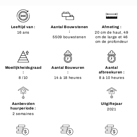
Leeftijd van :
Aantal Bouwstenen
Afmeting :
:
16 ans
20 cm de haut, 49
5509 bouwstenen
cm de large et 46
cm de profondeur
Moeilijkheidsgraad
Aantal Bouwuren
Aantal
:
:
afbreekuren :
8 /10
14 à 18 heures
8 à 10 heures
Aanbevolen
Uitgiftejaar
huurperiode :
2021
2 semaines