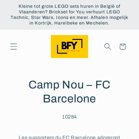
et
Kleine tot grote LEGO sets huren in België of
passer
Vlaanderen? Brickset for You verhuurt LEGO
au
Technic, Star Wars, Icons en meer. Afhalen mogelijk
contenu
in Kortrijk, Harelbeke en Mechelen.
Panier
Camp Nou – FC
Barcelone
10284
Les supporters du FC Barcelone adoreront