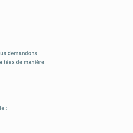
 vous demandons
raitées de manière
le :