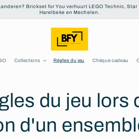
aanderen? Brickset for You verhuurt LEGO Technic, Star W
Harelbeke en Mechelen.
EGO
Collections
Règles du jeu
Chèque cadeau
gles du jeu lors 
ion d'un ensembl