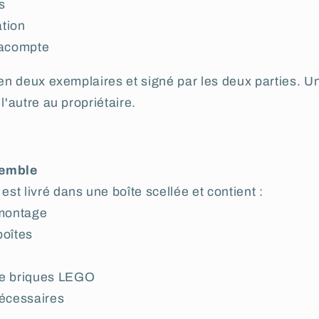
s
ation
’acompte
i en deux exemplaires et signé par les deux parties. U
l'autre au propriétaire.
semble
t livré dans une boîte scellée et contient :
 montage
boîtes
de briques LEGO
nécessaires