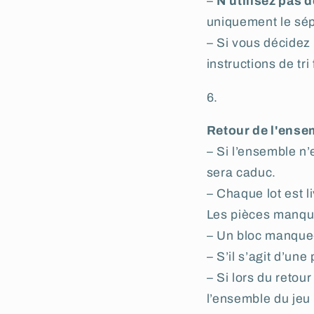
–
N'utilisez pas 
uniquement le sép
– Si vous décide
instructions de tr
Retour de l'ense
– Si l’ensemble n
sera caduc.
– Chaque lot est l
Les pièces manqu
– Un bloc manque-t-
– S’il s’agit d’un
– Si lors du retou
l’ensemble du jeu 