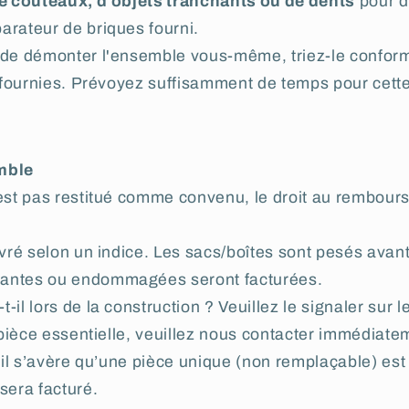
de couteaux, d'objets tranchants ou de dents
pour d
arateur de briques fourni.
z de démonter l'ensemble vous-même, triez-le confo
i fournies. Prévoyez suffisamment de temps pour cett
mble
’est pas restitué comme convenu, le droit au rembour
ivré selon un indice. Les sacs/boîtes sont pesés avant 
antes ou endommagées seront facturées.
il lors de la construction ? Veuillez le signaler sur le
e pièce essentielle, veuillez nous contacter immédiat
r il s’avère qu’une pièce unique (non remplaçable) e
sera facturé.