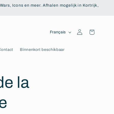
ars, Icons en meer. Afhalen mogelijk in Kortrijk,
L
Panier
Connexion
Français
a
n
Contact
Binnenkort beschikbaar
g
u
e
de la
e