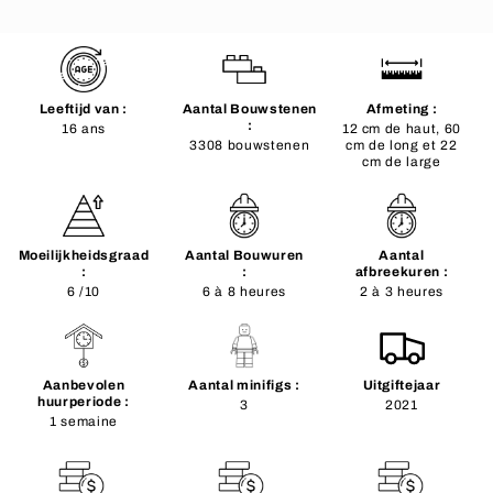
Leeftijd van :
Aantal Bouwstenen
Afmeting :
:
16 ans
12 cm de haut, 60
3308 bouwstenen
cm de long et 22
cm de large
Moeilijkheidsgraad
Aantal Bouwuren
Aantal
:
:
afbreekuren :
6 /10
6 à 8 heures
2 à 3 heures
Aanbevolen
Aantal minifigs :
Uitgiftejaar
huurperiode :
3
2021
1 semaine