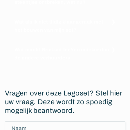
steentjes ontbreken, wat nu?
Wat als ik niet tijdig klaar geraak met
het bouwen van mijn set?
Wat maakt Brickset for You unieker dan
de andere verhuurders
Vragen over deze Legoset? Stel hier
uw vraag. Deze wordt zo spoedig
mogelijk beantwoord.
Naam