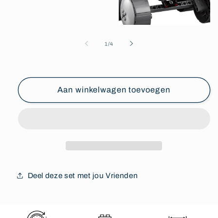
Media
1
openen
in
Media
modaal
2
openen
van
1
/
4
in
modaal
Aan winkelwagen toevoegen
Deel deze set met jou Vrienden