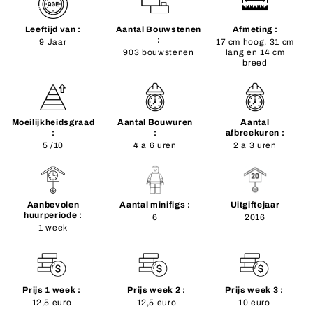
Leeftijd van :
Aantal Bouwstenen
Afmeting :
:
9 Jaar
17 cm hoog, 31 cm
903 bouwstenen
lang en 14 cm
breed
Moeilijkheidsgraad
Aantal Bouwuren
Aantal
:
:
afbreekuren :
5 /10
4 a 6 uren
2 a 3 uren
Aanbevolen
Aantal minifigs :
Uitgiftejaar
huurperiode :
6
2016
1 week
Prijs 1 week :
Prijs week 2 :
Prijs week 3 :
12,5 euro
12,5 euro
10 euro