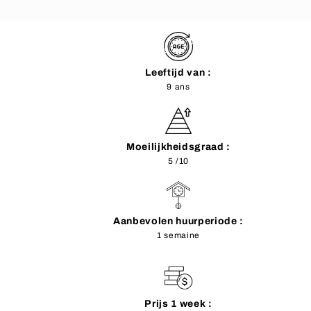
Leeftijd van :
9 ans
Moeilijkheidsgraad :
5 /10
Aanbevolen huurperiode :
1 semaine
Prijs 1 week :