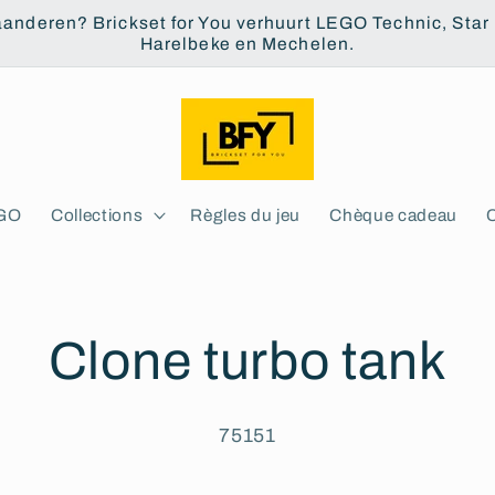
aanderen? Brickset for You verhuurt LEGO Technic, Star W
Harelbeke en Mechelen.
EGO
Collections
Règles du jeu
Chèque cadeau
Clone turbo tank
75151