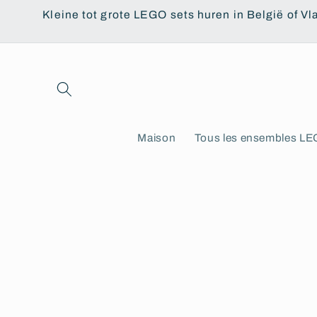
et
Kleine tot grote LEGO sets huren in België of Vl
passer
au
contenu
Maison
Tous les ensembles L