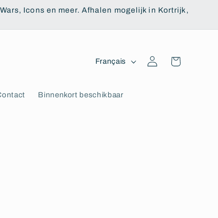
ars, Icons en meer. Afhalen mogelijk in Kortrijk,
L
Panier
Connexion
Français
a
n
Contact
Binnenkort beschikbaar
g
u
e