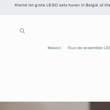
et
Kleine tot grote LEGO sets huren in België of Vl
passer
au
contenu
Maison
Tous les ensembles L