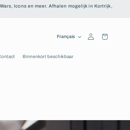
Bouwinstructie 1
ars, Icons en meer. Afhalen mogelijk in Kortrijk,
L
Panier
Connexion
Français
a
n
Contact
Binnenkort beschikbaar
g
u
e