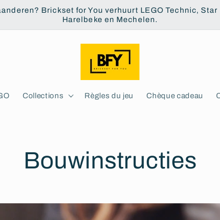
aanderen? Brickset for You verhuurt LEGO Technic, Star W
Harelbeke en Mechelen.
EGO
Collections
Règles du jeu
Chèque cadeau
Bouwinstructies