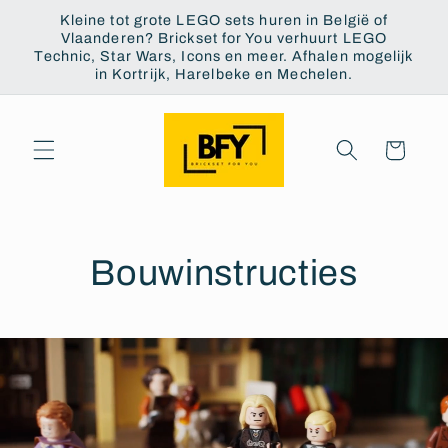
et
Kleine tot grote LEGO sets huren in België of
passer
Vlaanderen? Brickset for You verhuurt LEGO
au
Technic, Star Wars, Icons en meer. Afhalen mogelijk
contenu
in Kortrijk, Harelbeke en Mechelen.
Panier
Bouwinstructies