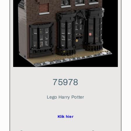
75978
Lego Harry Potter
Klik hier