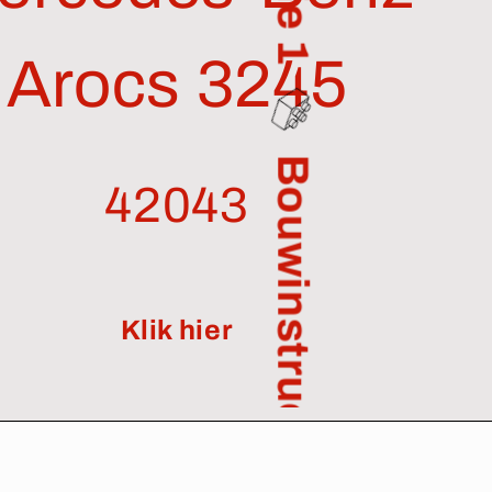
Bouwinstructie 2
Arocs 3245
42043
Bouwinstructie 3
Bouwinstructie 1
Klik hier