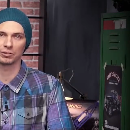
Bouwinstructie 1
Bouwinstructie 2
Bouwinstructie 3
Bouwinstructie 1