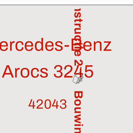
Bouwinstructie 2
ercedes-Benz
Bouwinstructie 3
Bouwinstructie 1
Arocs 3245
42043