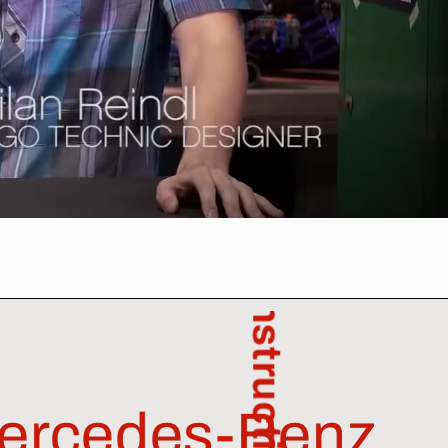
Bouwinstructie 2
Bouwinstructie 3
Bouwinstructie 1
ercedes-Benz