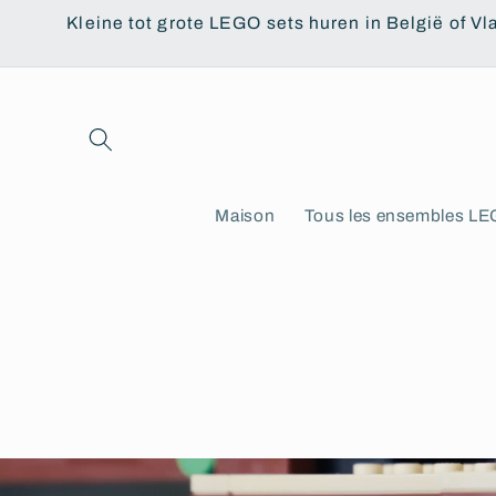
et
Kleine tot grote LEGO sets huren in België of Vl
passer
au
contenu
Maison
Tous les ensembles L