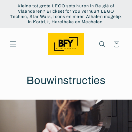
et
Kleine tot grote LEGO sets huren in België of
passer
Vlaanderen? Brickset for You verhuurt LEGO
au
Technic, Star Wars, Icons en meer. Afhalen mogelijk
contenu
in Kortrijk, Harelbeke en Mechelen.
Panier
Bouwinstructies