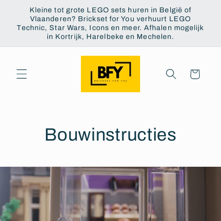
et
Kleine tot grote LEGO sets huren in België of
passer
Vlaanderen? Brickset for You verhuurt LEGO
au
Technic, Star Wars, Icons en meer. Afhalen mogelijk
contenu
in Kortrijk, Harelbeke en Mechelen.
Panier
Bouwinstructies