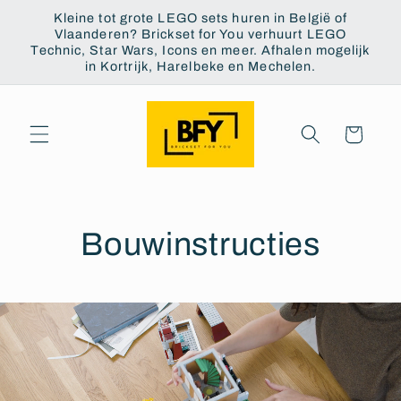
et
Kleine tot grote LEGO sets huren in België of
passer
Vlaanderen? Brickset for You verhuurt LEGO
au
Technic, Star Wars, Icons en meer. Afhalen mogelijk
contenu
in Kortrijk, Harelbeke en Mechelen.
Panier
Bouwinstructies