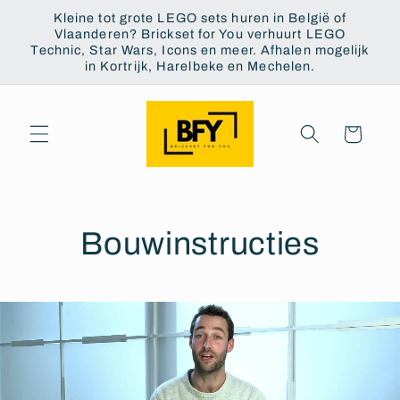
et
Kleine tot grote LEGO sets huren in België of
passer
Vlaanderen? Brickset for You verhuurt LEGO
au
Technic, Star Wars, Icons en meer. Afhalen mogelijk
contenu
in Kortrijk, Harelbeke en Mechelen.
Panier
Bouwinstructies