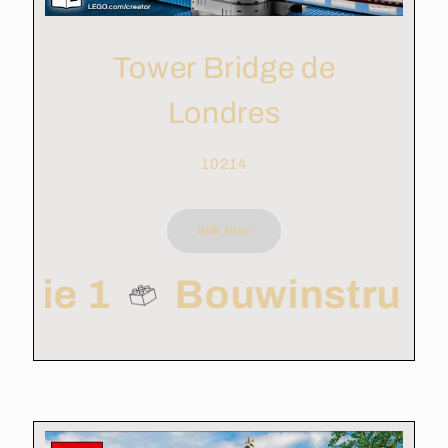
Tower Bridge de
Londres
10214
Klik hier
ctie 1
Bouwinstruct