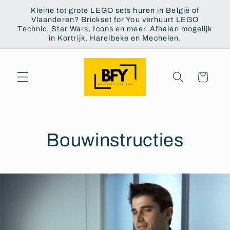
et
Kleine tot grote LEGO sets huren in België of
passer
Vlaanderen? Brickset for You verhuurt LEGO
au
Technic, Star Wars, Icons en meer. Afhalen mogelijk
contenu
in Kortrijk, Harelbeke en Mechelen.
Panier
Bouwinstructies