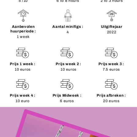
5 /10
6 to 8 hours
2 to 3 hours
Aanbevolen
Aantal minifigs :
Uitgiftejaar
huurperiode :
4
2022
1 week
Prijs 1 week :
Prijs week 2 :
Prijs week 3 :
10 euros
10 euros
7.5 euros
Prijs week 4 :
Prijs Midweek :
Prijs afbreken :
10 euro
6 euros
20 euros