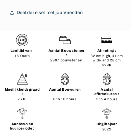
Deel deze set met jou Vrienden
Leeftijd van :
Aantal Bouwstenen
Afmeting :
:
16 Years
32 cm high, 41 cm
2807 bouwstenen
wide and 28 cm
deep
Moeilijkheidsgraad
Aantal Bouwuren
Aantal
:
:
afbreekuren :
7 /10
8 to 10 hours
3 to 4 hours
Aanbevolen
Uitgiftejaar
huurperiode :
2022