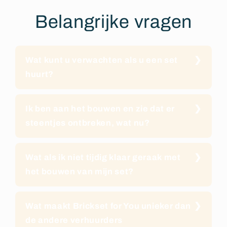
Belangrijke vragen
Wat kunt u verwachten als u een set
huurt?
Ik ben aan het bouwen en zie dat er
steentjes ontbreken, wat nu?
Wat als ik niet tijdig klaar geraak met
het bouwen van mijn set?
Wat maakt Brickset for You unieker dan
de andere verhuurders