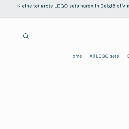
Skip to
Kleine tot grote LEGO sets huren in België of Vl
content
Home
All LEGO sets
C