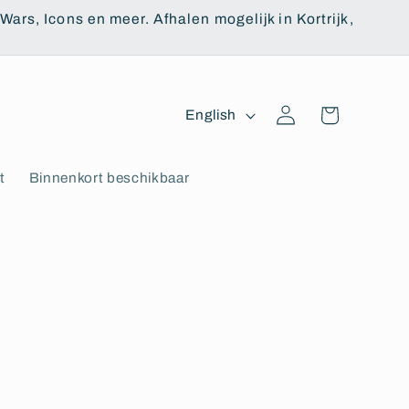
ars, Icons en meer. Afhalen mogelijk in Kortrijk,
Log
L
Cart
English
in
a
n
t
Binnenkort beschikbaar
g
u
a
g
e