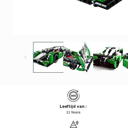
Open
media
1
in
modal
Leeftijd van :
11 Years