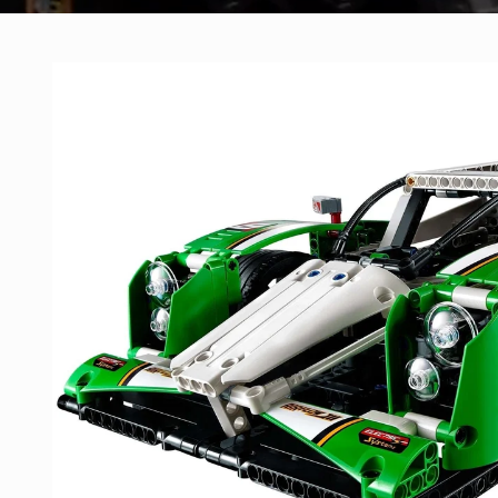
Skip to
product
information