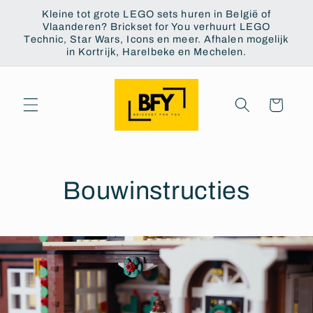
Skip to
Kleine tot grote LEGO sets huren in België of
content
Vlaanderen? Brickset for You verhuurt LEGO
Technic, Star Wars, Icons en meer. Afhalen mogelijk
in Kortrijk, Harelbeke en Mechelen.
Cart
Bouwinstructies