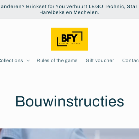
aanderen? Brickset for You verhuurt LEGO Technic, Star W
Harelbeke en Mechelen.
ollections
Rules of the game
Gift voucher
Contac
Bouwinstructies