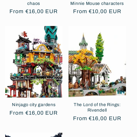
chaos
Minnie Mouse characters
Regular
From €16,00 EUR
Regular
From €10,00 EUR
price
price
Ninjago city gardens
The Lord of the Rings:
Rivendell
Regular
From €16,00 EUR
Regular
From €16,00 EUR
price
price