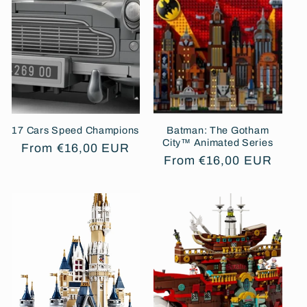
17 Cars Speed ​​Champions
Batman: The Gotham
City™ Animated Series
Regular
From €16,00 EUR
Regular
From €16,00 EUR
price
price