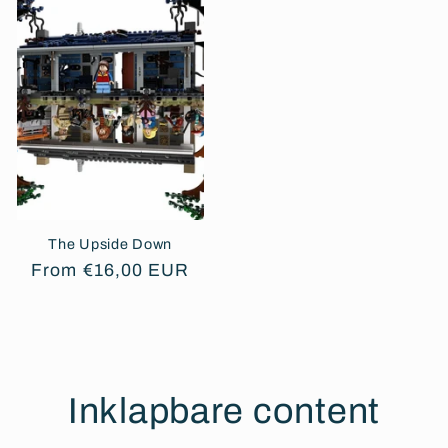
The Upside Down
Regular
From €16,00 EUR
price
Inklapbare content