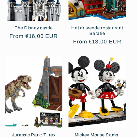
The Disney castle
Het drijvende restaurant
Baratie
Regular
From €16,00 EUR
Regular
From €13,00 EUR
price
price
Jurassic Park: T. rex
Mickey Mouse &amp;