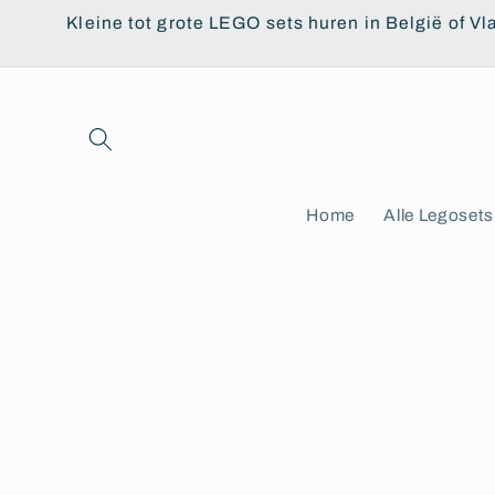
Meteen
Kleine tot grote LEGO sets huren in België of Vl
naar de
content
Home
Alle Legosets