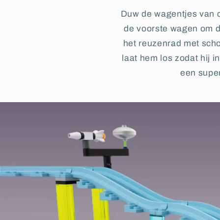
Duw de wagentjes van d
de voorste wagen om de
het reuzenrad met sch
laat hem los zodat hij i
een super