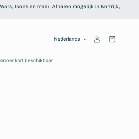
ars, Icons en meer. Afhalen mogelijk in Kortrijk,
T
Winkelwagen
Inloggen
Nederlands
a
a
Binnenkort beschikbaar
l