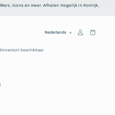
ars, Icons en meer. Afhalen mogelijk in Kortrijk,
T
Winkelwagen
Inloggen
Nederlands
a
a
Binnenkort beschikbaar
l
e