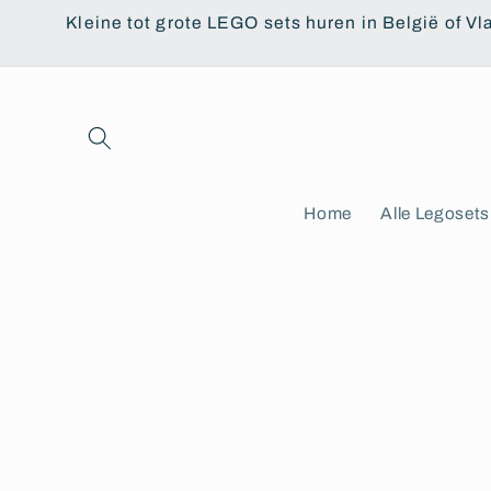
Meteen
Kleine tot grote LEGO sets huren in België of Vl
naar de
content
Home
Alle Legosets