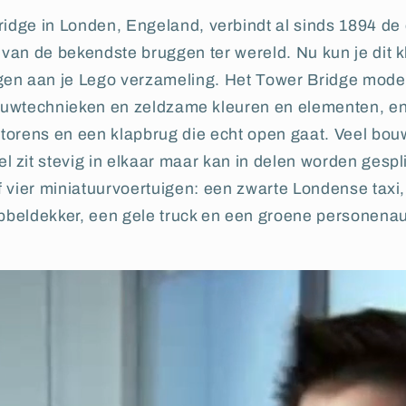
dge in Londen, Engeland, verbindt al sinds 1894 de o
 van de bekendste bruggen ter wereld. Nu kun je dit 
en aan je Lego verzameling. Het Tower Bridge model
uwtechnieken en zeldzame kleuren en elementen, en
 torens en een klapbrug die echt open gaat. Veel bou
el zit stevig in elkaar maar kan in delen worden gespl
f vier miniatuurvoertuigen: een zwarte Londense taxi,
bbeldekker, een gele truck en een groene personenau