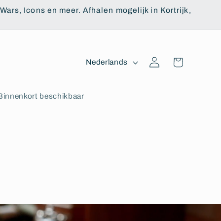
Bouwinstructie 2
ars, Icons en meer. Afhalen mogelijk in Kortrijk,
T
Winkelwagen
Inloggen
Nederlands
a
a
Binnenkort beschikbaar
Bouwinstructie 1
l