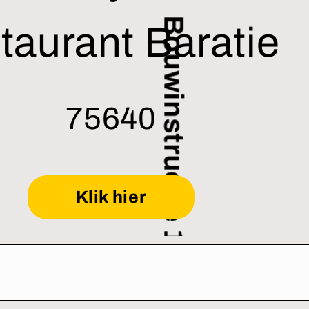
Bouwinstructie 2
Bouwinstructie 3
taurant Baratie
Bouwinstructie 1
75640
Bouwinstructie 2
Klik hier