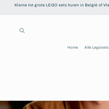
Meteen
Kleine tot grote LEGO sets huren in België of Vl
naar de
content
Home
Alle Legosets