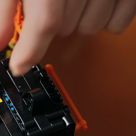
Bouwinstructie 2
Bouwinstructie 1