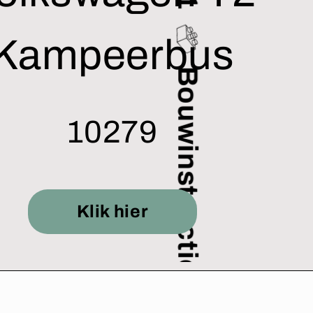
Kampeerbus
Bouwinstructie 1
10279
Klik hier