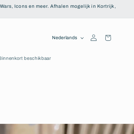
ars, Icons en meer. Afhalen mogelijk in Kortrijk,
T
Winkelwagen
Inloggen
Nederlands
a
a
Binnenkort beschikbaar
l
Bouwinstructie 1