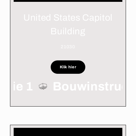
United States Capitol
Building
21030
Klik hier
ctie 1
Bouwinstruct