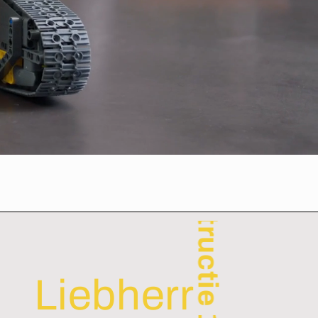
Bouwinstructie 2
Bouwinstructie 1
Liebherr