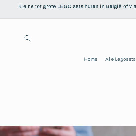
Meteen
Kleine tot grote LEGO sets huren in België of Vl
naar de
content
Home
Alle Legosets