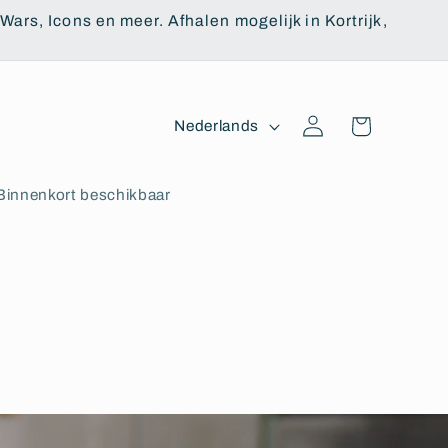
ars, Icons en meer. Afhalen mogelijk in Kortrijk,
Bouwinstructie 2
T
Winkelwagen
Inloggen
Nederlands
a
a
Binnenkort beschikbaar
l
Bouwinstructie 1