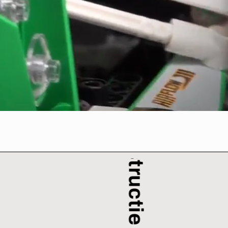
Bouwinstructie 2
Bouwinstructie 1