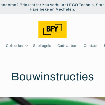
aanderen? Brickset for You verhuurt LEGO Technic, Star W
Harelbeke en Mechelen.
Collecties
Spelregels
Cadeaubon
Contact
Bouwinstructies