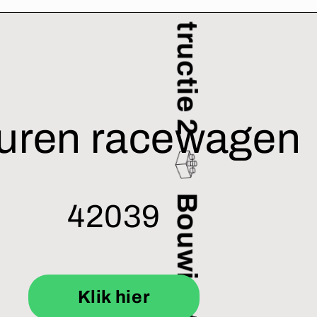
Bouwinstructie 2
Bouwinstructie 1
uren racewagen
42039
Klik hier