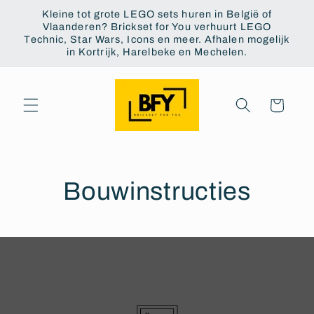
Meteen
Kleine tot grote LEGO sets huren in België of
naar de
Vlaanderen? Brickset for You verhuurt LEGO
content
Technic, Star Wars, Icons en meer. Afhalen mogelijk
in Kortrijk, Harelbeke en Mechelen.
Winkelwagen
Bouwinstructies