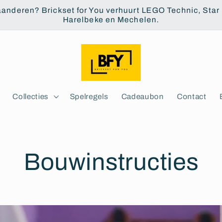
aanderen? Brickset for You verhuurt LEGO Technic, Star W
Harelbeke en Mechelen.
Collecties
Spelregels
Cadeaubon
Contact
Bouwinstructies