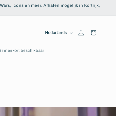
Bouwinstructie 1
ars, Icons en meer. Afhalen mogelijk in Kortrijk,
T
Winkelwagen
Inloggen
Nederlands
a
a
Binnenkort beschikbaar
l