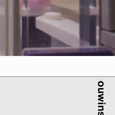
Bouwinstructie 1
Bo