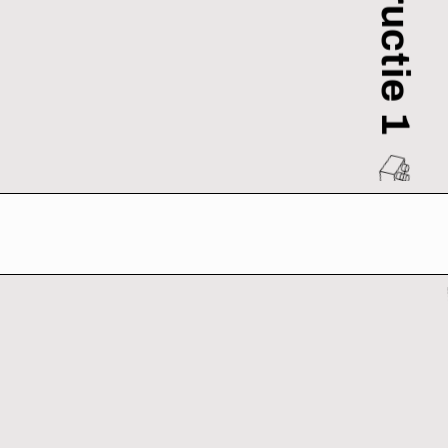
Bouwinstructie 1
Bo
Bouwinstructie 1