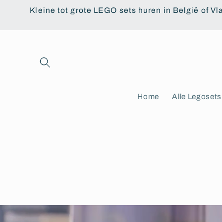
Meteen
Kleine tot grote LEGO sets huren in België of Vl
naar de
content
Home
Alle Legosets